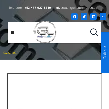
Teléfono:
+52 477 627 5240
glventas1@gl-automation.com
Cotizar
XW2Z-100A