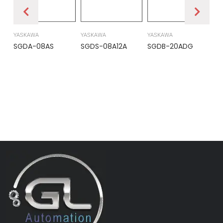
YASKAWA
YASKAWA
YASKAWA
PR
SGDA-08AS
SGDS-08A12A
SGDB-20ADG
DS