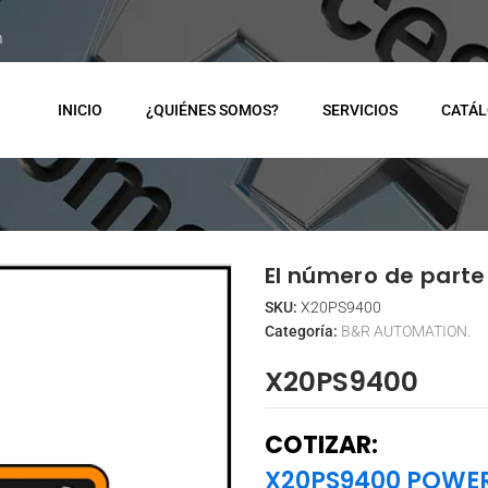
m
INICIO
¿QUIÉNES SOMOS?
SERVICIOS
CATÁ
El número de parte 
SKU:
X20PS9400
Categoría:
B&R AUTOMATION.
X20PS9400
COTIZAR:
X20PS9400 POWER