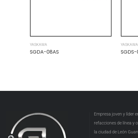
YASKAWA
YASKAWA
SGDA-08AS
SGDS-
Empresa joven y líder 
refacciones de línea y
la ciudad de León Guan