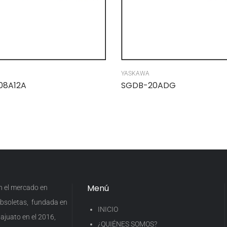
YASKAWA
08A12A
SGDB-20ADG
Menú
en el mercado en
 obsoletas, fundada en
INICIO
ajuato en el 2016,
¿QUIÉNES SOMOS?