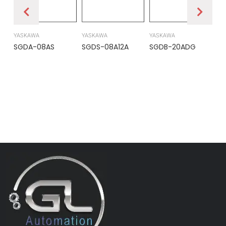
YASKAWA
YASKAWA
YASKAWA
PR
SGDA-08AS
SGDS-08A12A
SGDB-20ADG
DS