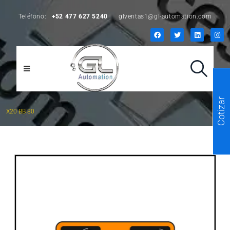
Teléfono:
+52 477 627 5240
glventas1@gl-automation.com
Cotizar
X20 BB 80