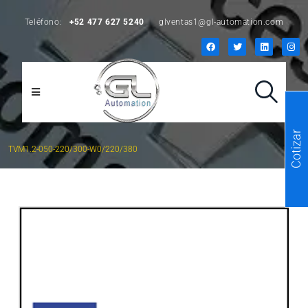
Teléfono:
+52 477 627 5240
glventas1@gl-automation.com
Cotizar
TVM1.2-050-220/300-W0/220/380