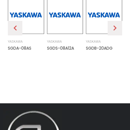
YASKAWA
YASKAWA
YASKAWA
PR
SGDA-08AS
SGDS-08A12A
SGDB-20ADG
DS