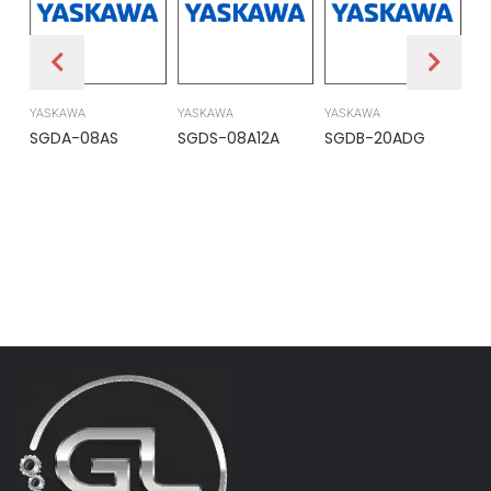
YASKAWA
YASKAWA
YASKAWA
PR
SGDA-08AS
SGDS-08A12A
SGDB-20ADG
DS