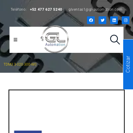
Teléfono:
+52 477 627 5240
glventas1@gl-automation.com
Cotizar
TDM3.3-020-300-W0