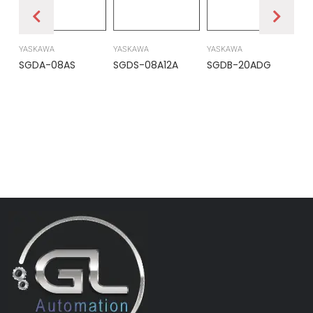
YASKAWA
YASKAWA
YASKAWA
PR
SGDA-08AS
SGDS-08A12A
SGDB-20ADG
DS