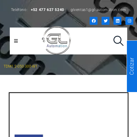
Teléfono:
+52 477 627 5240
glventas1@gl-automation.com
Cotizar
TDM1.2-050-300-W1