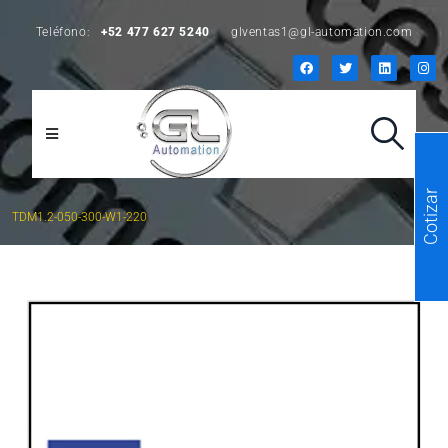
Teléfono:
+52 477 627 5240
glventas1@gl-automation.com
Cotizar
TDM1.2-050-300-W1-220