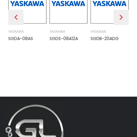
YASKAWA
YASKAWA
YASKAWA
PR
SGDA-08AS
SGDS-08A12A
SGDB-20ADG
DS