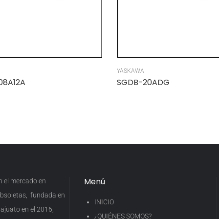
YASKAWA
08A12A
SGDB-20ADG
Menú
en el mercado en
 obsoletas, fundada en
INICIO
ajuato en el 2016,
¿QUIÉNES SOMOS?