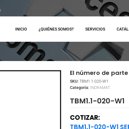
m
INICIO
¿QUIÉNES SOMOS?
SERVICIOS
CATÁ
El número de parte 
SKU:
TBM1.1-020-W1
Categoría:
INDRAMAT.
TBM1.1-020-W1
COTIZAR:
TBM1.1-020-W1 SE