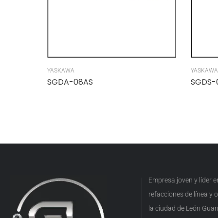
YASKAWA
YASKAWA
SGDA-08AS
SGDS-
Empresa joven y líder 
refacciones de línea y
la ciudad de León Guan