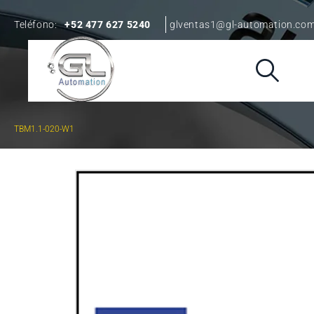
Teléfono:
+52 477 627 5240
glventas1@gl-automation.co
TBM1.1-020-W1