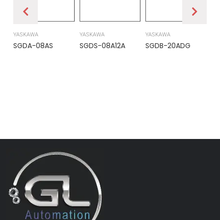
YASKAWA
YASKAWA
YASKAWA
PR
SGDA-08AS
SGDS-08A12A
SGDB-20ADG
DS