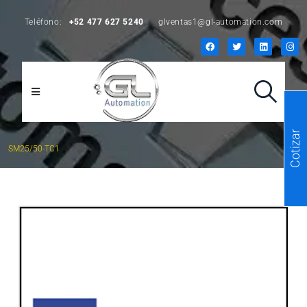
Teléfono:
+52 477 627 5240
glventas1@gl-automation.com
Cotizar
SM25/50-TC1