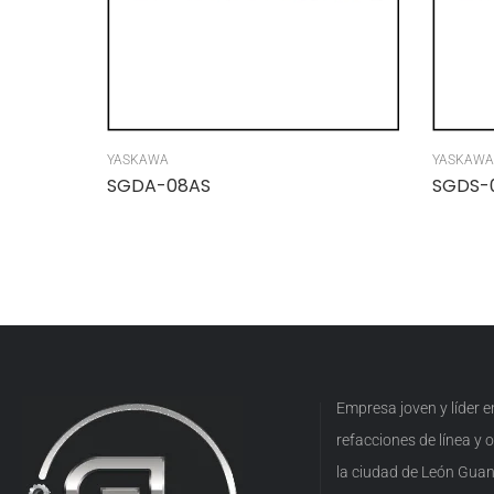
YASKAWA
YASKAWA
SGDA-08AS
SGDS-
Empresa joven y líder 
refacciones de línea y
la ciudad de León Guan