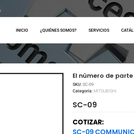
m
INICIO
¿QUIÉNES SOMOS?
SERVICIOS
CATÁ
El número de parte 
SKU:
SC-09
Categoría:
MITSUBISHI.
SC-09
COTIZAR:
SC-09 COMMUNIC