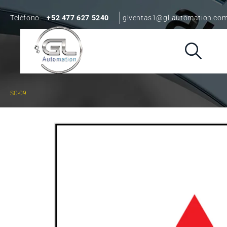
Teléfono:
+52 477 627 5240
glventas1@gl-automation.co
SC-09