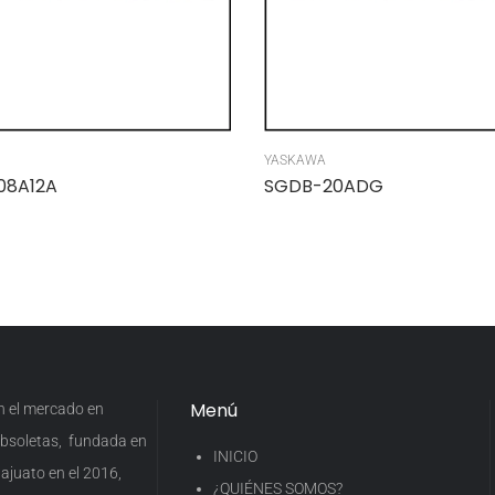
YASKAWA
08A12A
SGDB-20ADG
Menú
en el mercado en
 obsoletas, fundada en
INICIO
ajuato en el 2016,
¿QUIÉNES SOMOS?