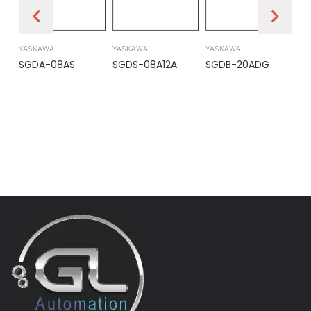
YASKAWA
YASKAWA
YASKAWA
PR
SGDA-08AS
SGDS-08A12A
SGDB-20ADG
DS