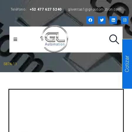
Teléfono:
+52 477 627 5240
glventas1@gl-automation.com
Cotizar
S87A-11