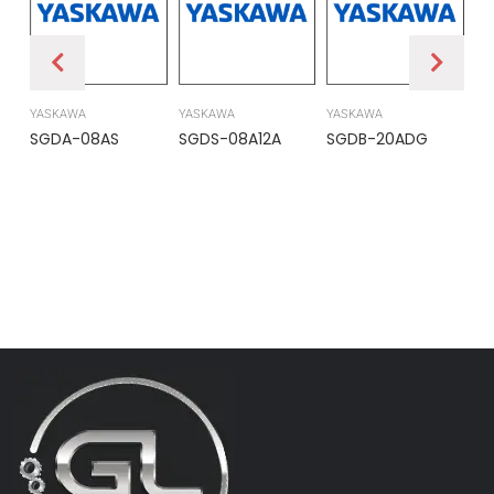
YASKAWA
YASKAWA
YASKAWA
PR
SGDA-08AS
SGDS-08A12A
SGDB-20ADG
DS