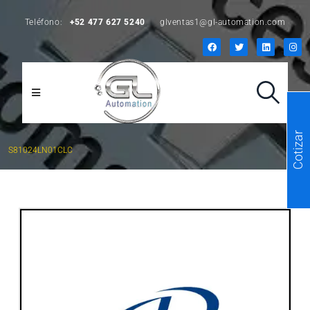
Teléfono:
+52 477 627 5240
glventas1@gl-automation.com
Cotizar
S81024LN01CLC