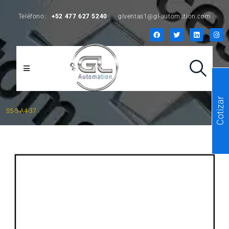
Teléfono:
+52 477 627 5240
glventas1@gl-automation.com
Cotizar
S5-5-A4-37