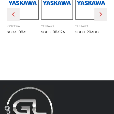
YASKAWA
YASKAWA
YASKAWA
PR
SGDA-08AS
SGDS-08A12A
SGDB-20ADG
DS