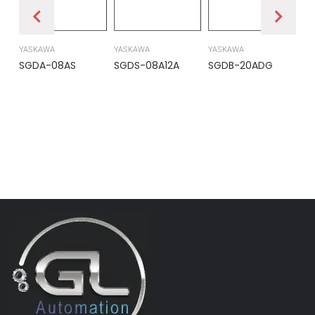
YASKAWA
YASKAWA
YASKAWA
PR
SGDA-08AS
SGDS-08A12A
SGDB-20ADG
DS