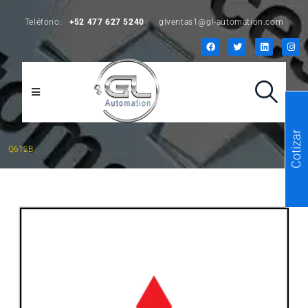
Teléfono:
+52 477 627 5240
glventas1@gl-automation.com
Cotizar
Q612B