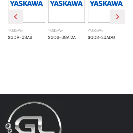
YASKAWA
YASKAWA
YASKAWA
PR
SGDA-08AS
SGDS-08A12A
SGDB-20ADG
DS