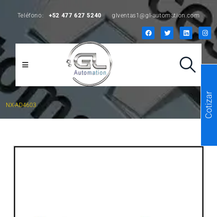
Teléfono:
+52 477 627 5240
glventas1@gl-automation.com
Cotizar
NX-AD4603