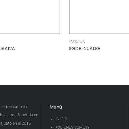
YASKAWA
08A12A
SGDB-20ADG
Menú
en el mercado en
 obsoletas, fundada en
INICIO
ajuato en el 2016,
¿QUIÉNES SOMOS?