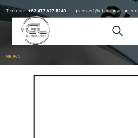
Teléfono:
+52 477 627 5240
glventas1@gl-automation.co
NRUF/A