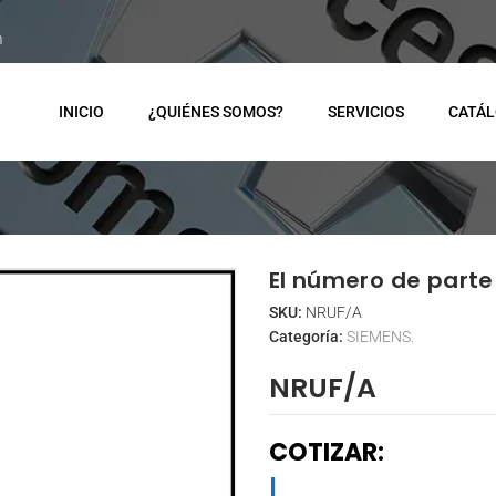
m
INICIO
¿QUIÉNES SOMOS?
SERVICIOS
CATÁ
El número de parte 
SKU:
NRUF/A
Categoría:
SIEMENS.
NRUF/A
COTIZAR:
|