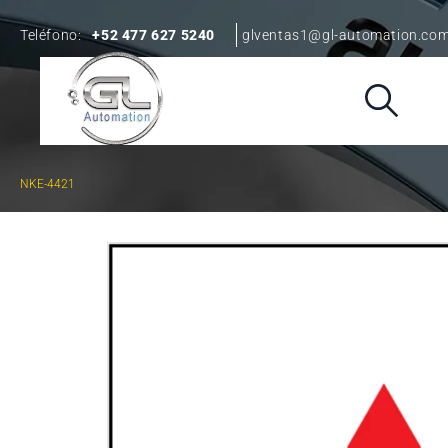
Teléfono:
+52 477 627 5240
glventas1@gl-automation.co
NKE-4421