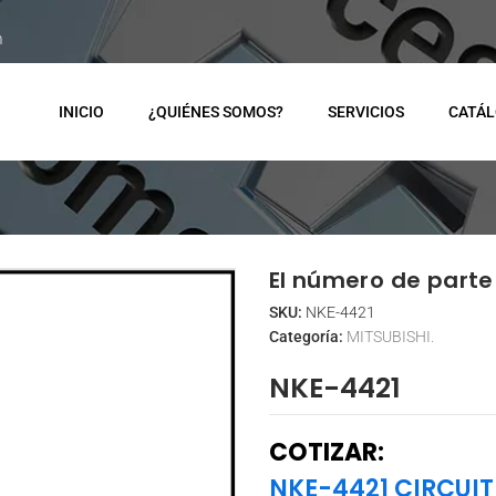
m
INICIO
¿QUIÉNES SOMOS?
SERVICIOS
CATÁ
El número de parte 
SKU:
NKE-4421
Categoría:
MITSUBISHI.
NKE-4421
COTIZAR:
NKE-4421 CIRCUIT