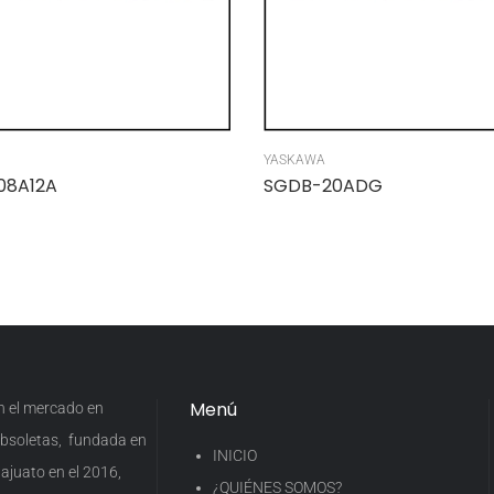
YASKAWA
08A12A
SGDB-20ADG
Menú
en el mercado en
 obsoletas, fundada en
INICIO
ajuato en el 2016,
¿QUIÉNES SOMOS?