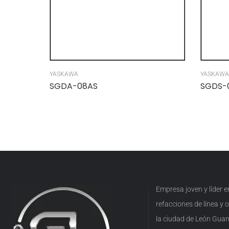
YASKAWA
YASKAWA
SGDA-08AS
SGDS-
Empresa joven y líder 
refacciones de línea y
la ciudad de León Guan