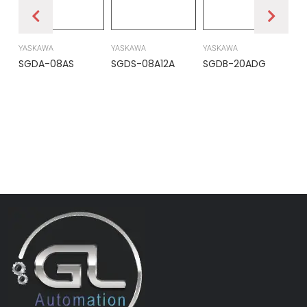
YASKAWA
YASKAWA
YASKAWA
PR
SGDA-08AS
SGDS-08A12A
SGDB-20ADG
DS