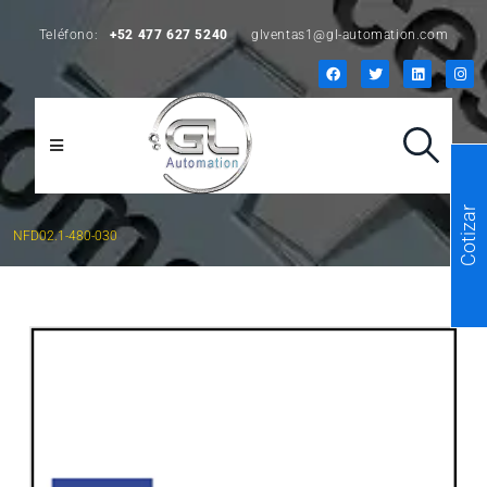
Teléfono:
+52 477 627 5240
glventas1@gl-automation.com
Cotizar
NFD02.1-480-030