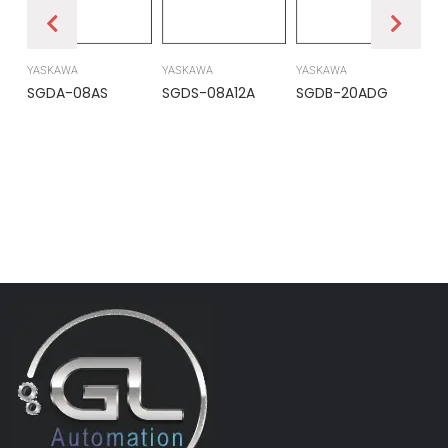
YASKAWA
YASKAWA
YASKAWA
PR
SGDA-08AS
SGDS-08A12A
SGDB-20ADG
DS