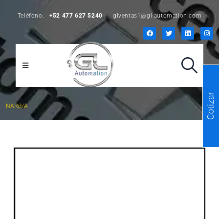
Teléfono:
+52 477 627 5240
glventas1@gl-automation.com
Cotizar
NARB/A