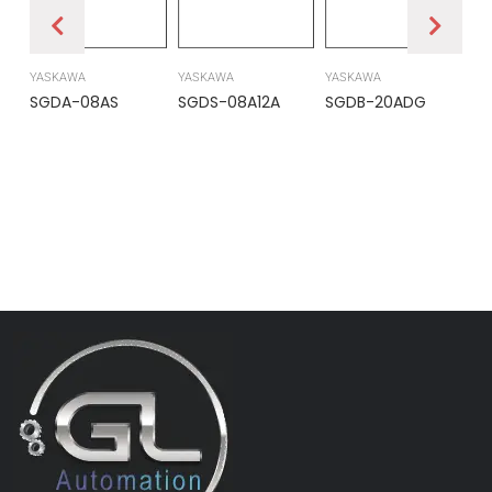
YASKAWA
YASKAWA
YASKAWA
PR
SGDA-08AS
SGDS-08A12A
SGDB-20ADG
DS