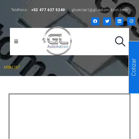
Teléfono:
+52 477 627 5240
glventas1@gl-automation.com
Cotizar
MSR126T