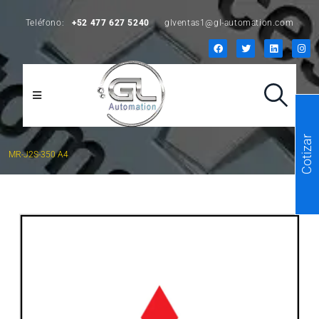
Teléfono:
+52 477 627 5240
glventas1@gl-automation.com
Cotizar
MR-J2S-350 A4