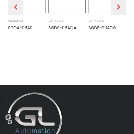
YASKAWA
YASKAWA
YASKAWA
PR
SGDA-08AS
SGDS-08A12A
SGDB-20ADG
DS