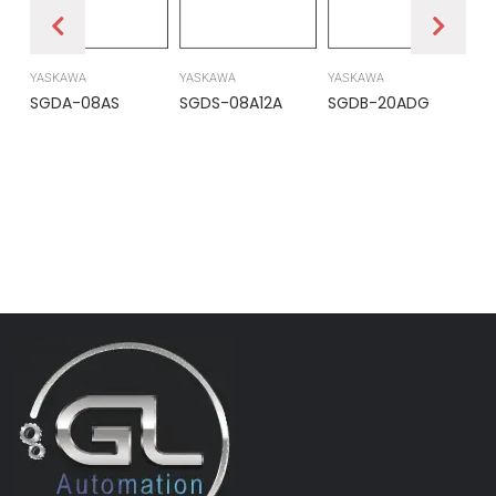
YASKAWA
YASKAWA
YASKAWA
PR
SGDA-08AS
SGDS-08A12A
SGDB-20ADG
DS