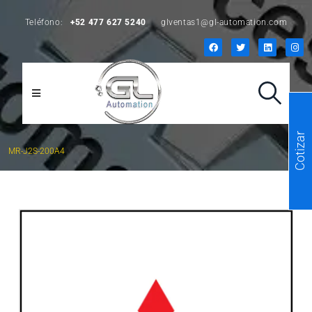
Teléfono:
+52 477 627 5240
glventas1@gl-automation.com
Cotizar
MR-J2S-200A4