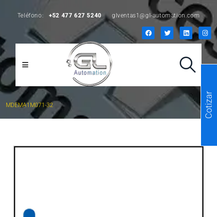
Teléfono:
+52 477 627 5240
glventas1@gl-automation.com
Cotizar
MDEMA1M071-32