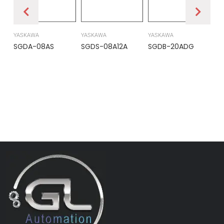
YASKAWA
YASKAWA
YASKAWA
PR
SGDA-08AS
SGDS-08A12A
SGDB-20ADG
DS