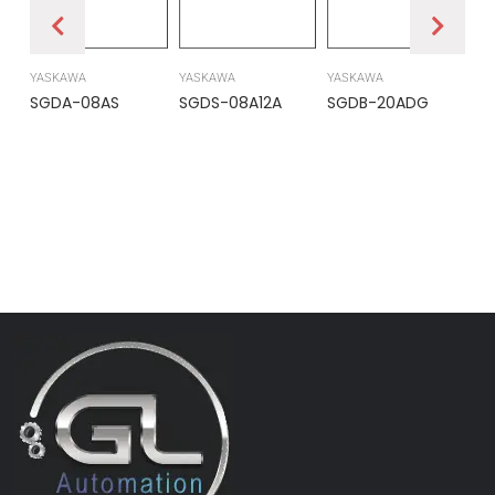
YASKAWA
YASKAWA
YASKAWA
PR
SGDA-08AS
SGDS-08A12A
SGDB-20ADG
DS