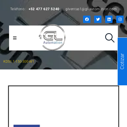
Teléfono:
+52 477 627 5240
glventas1@gl-automation.com
Cotizar
KDS1.1-150-300-W1