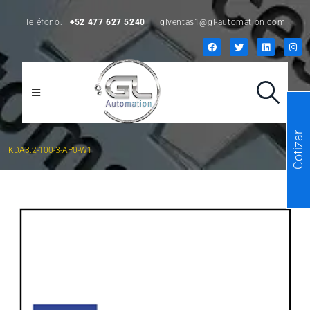
Teléfono:
+52 477 627 5240
glventas1@gl-automation.com
Cotizar
KDA3.2-100-3-AP0-W1