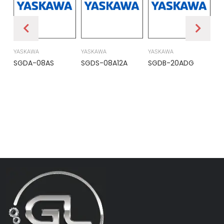
YASKAWA
YASKAWA
YASKAWA
PR
SGDA-08AS
SGDS-08A12A
SGDB-20ADG
DS