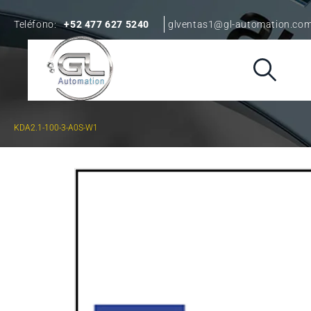
Teléfono:
+52 477 627 5240
glventas1@gl-automation.co
KDA2.1-100-3-A0S-W1