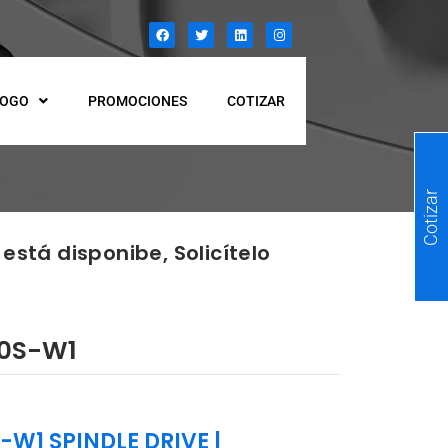
LOGO
PROMOCIONES
COTIZAR
Cotizar
está disponibe, Solicítelo
A0S-W1
-W1 SPINDLE DRIVE
|