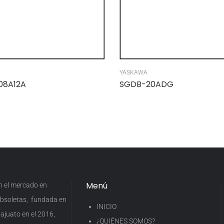
YASKAWA
08A12A
SGDB-20ADG
Menú
en el mercado en
 obsoletas, fundada en
INICIO
ajuato en el 2016,
¿QUIÉNES SOMOS?