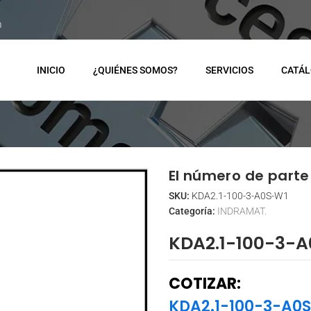
m
INICIO
¿QUIÉNES SOMOS?
SERVICIOS
CATÁ
El número de parte 
SKU:
KDA2.1-100-3-A0S-W1
Categoría:
INDRAMAT.
KDA2.1-100-3-
COTIZAR:
KDA2.1-100-3-A0S