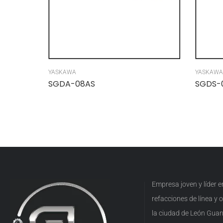
YASKAWA
YASKAWA
SGDA-08AS
SGDS-
Empresa joven y líder 
refacciones de línea y
la ciudad de León Guan