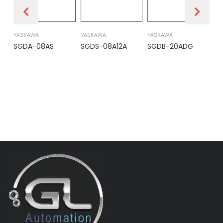
YASKAWA
YASKAWA
YASKAWA
PR
SGDA-08AS
SGDS-08A12A
SGDB-20ADG
DS