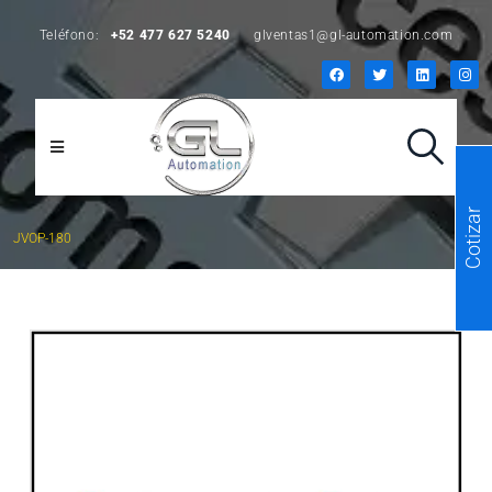
Teléfono:
+52 477 627 5240
glventas1@gl-automation.com
Cotizar
JVOP-180