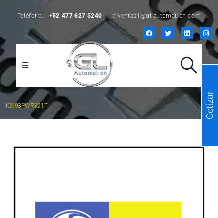
Teléfono:
+52 477 627 5240
glventas1@gl-automation.com
Cotizar
IC693PWR321T