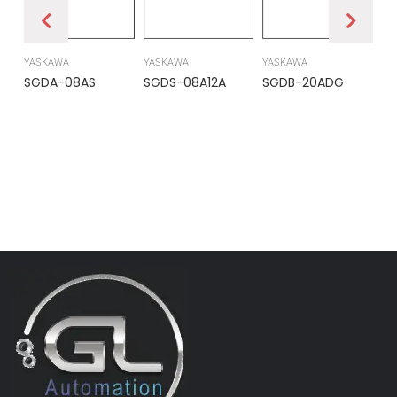
YASKAWA
YASKAWA
YASKAWA
PR
SGDA-08AS
SGDS-08A12A
SGDB-20ADG
DS