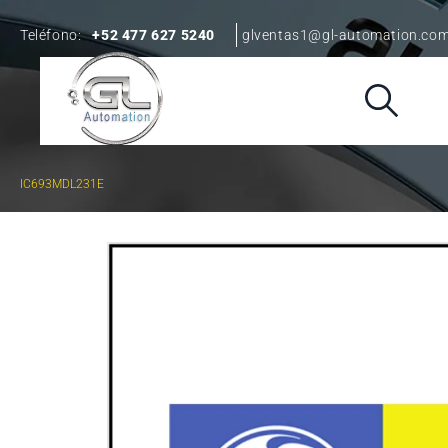
Teléfono:
+52 477 627 5240
glventas1@gl-automation.co
IC693MDL231E