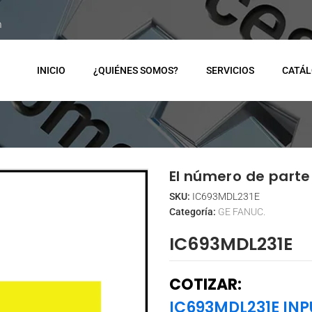
m
INICIO
¿QUIÉNES SOMOS?
SERVICIOS
CATÁ
El número de parte 
SKU:
IC693MDL231E
Categoría:
GE FANUC.
IC693MDL231E
COTIZAR:
IC693MDL231E IN