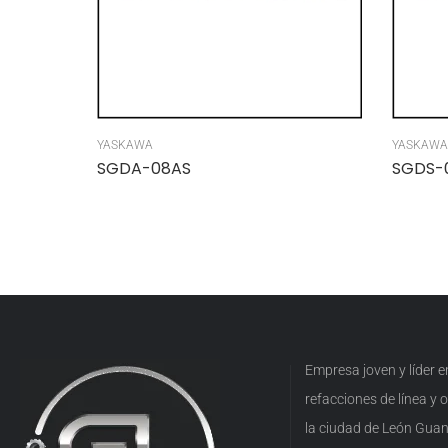
YASKAWA
YASKAWA
SGDA-08AS
SGDS-
Empresa joven y líder 
refacciones de línea y
la ciudad de León Guan