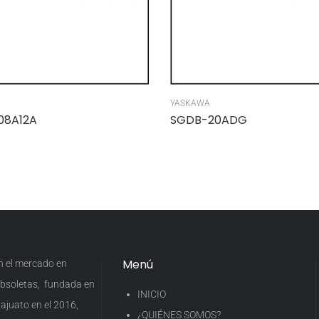
YASKAWA
08A12A
SGDB-20ADG
Menú
en el mercado en
 obsoletas, fundada en
INICIO
ajuato en el 2016,
¿QUIÉNES SOMOS?