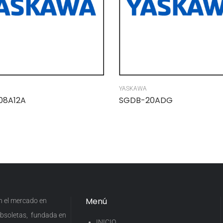
YASKAWA
08A12A
SGDB-20ADG
Menú
en el mercado en
 obsoletas, fundada en
INICIO