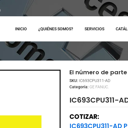
m
INICIO
¿QUIÉNES SOMOS?
SERVICIOS
CATÁ
El número de parte 
SKU:
IC693CPU311-AD
Categoría:
GE FANUC.
IC693CPU311-A
COTIZAR:
IC693CPU311-AD