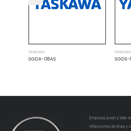
YASKAWA
YASKAWA
SGDA-08AS
SGDS-
Empresa joven y líder 
refacciones de línea y