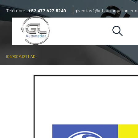
Teléfono:
+52 477 627 5240
glventas1@gl-automation.co
IC693CPU311-AD