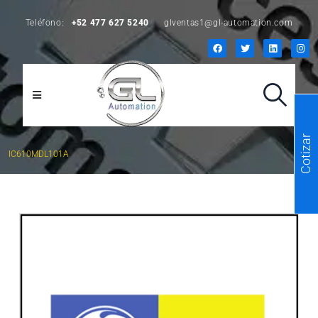
Teléfono:
+52 477 627 5240
glventas1@gl-automation.com
Cotizar
IC610MDL101A