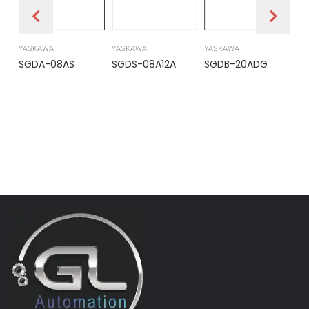
YASKAWA
YASKAWA
YASKAWA
PR
SGDA-08AS
SGDS-08A12A
SGDB-20ADG
DS