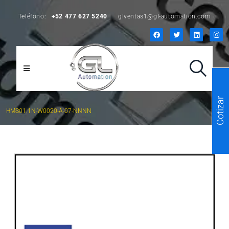
Teléfono:
+52 477 627 5240
glventas1@gl-automation.com
Cotizar
HMS01.1N-W0020-A-07-NNNN