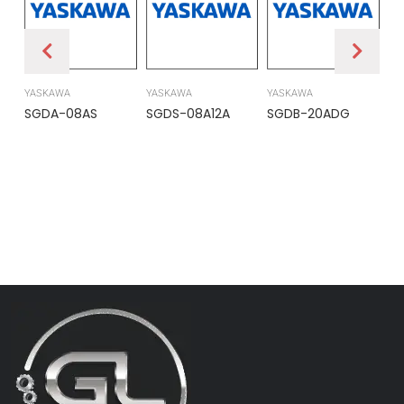
YASKAWA
YASKAWA
YASKAWA
PR
SGDA-08AS
SGDS-08A12A
SGDB-20ADG
DS