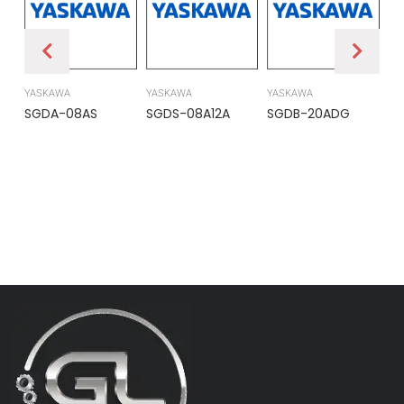
YASKAWA
YASKAWA
YASKAWA
PR
SGDA-08AS
SGDS-08A12A
SGDB-20ADG
DS