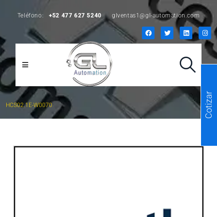
Teléfono:
+52 477 627 5240
glventas1@gl-automation.com
Cotizar
HCS02.1E-W0070