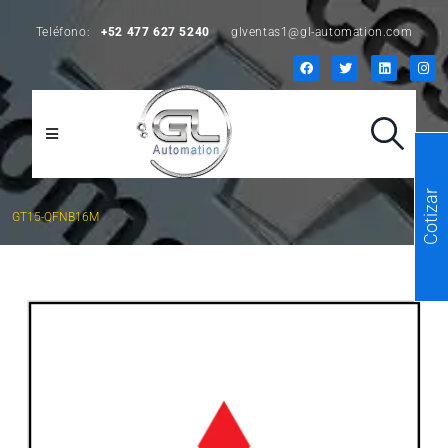
Teléfono:
+52 477 627 5240
glventas1@gl-automation.com
Cotizar
GT15-QFNB16M