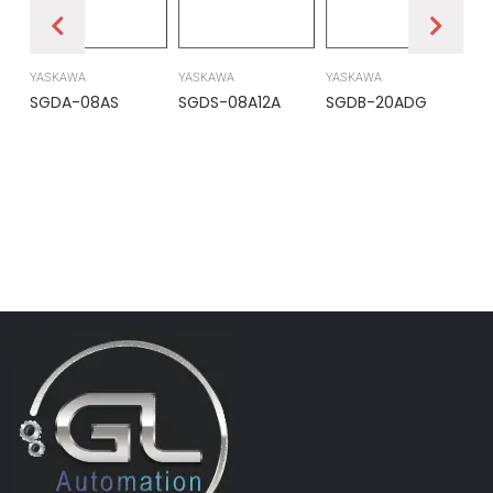
YASKAWA
YASKAWA
YASKAWA
PR
SGDA-08AS
SGDS-08A12A
SGDB-20ADG
DS