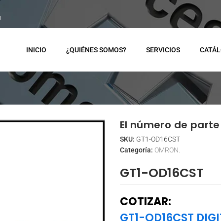
m
INICIO
¿QUIÉNES SOMOS?
SERVICIOS
CATÁ
El número de parte 
SKU:
GT1-OD16CST
Categoría:
OMRON.
GT1-OD16CST
COTIZAR:
GT1-OD16CST DIGI