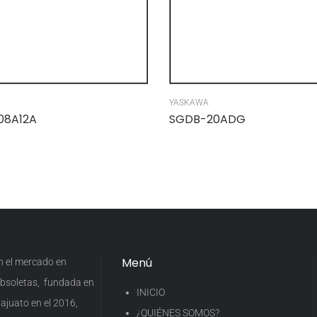
YASKAWA
08A12A
SGDB-20ADG
Menú
en el mercado en
 obsoletas, fundada en
INICIO
ajuato en el 2016,
¿QUIÉNES SOMOS?