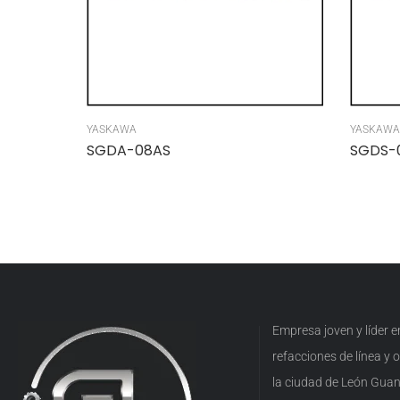
YASKAWA
YASKAWA
SGDA-08AS
SGDS-
Empresa joven y líder 
refacciones de línea y
la ciudad de León Guan