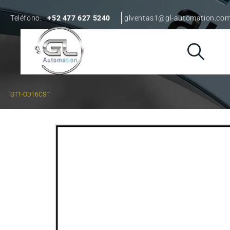
Teléfono:
+52 477 627 5240
glventas1@gl-automation.co
GT1-OD16CST