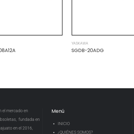
YASKAWA
08A12A
SGDB-20ADG
Menú
en el mercado en
 obsoletas, fundada en
INICIO
ajuato en el 2016,
¿QUIÉNES SOMOS?