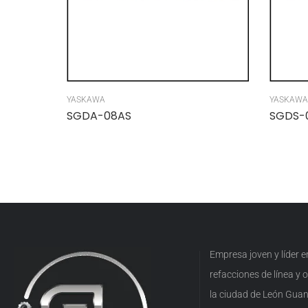
YASKAWA
YASKAWA
SGDA-08AS
SGDS-
Empresa joven y líder 
refacciones de línea y
la ciudad de León Guan