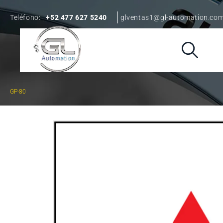
Teléfono:
+52 477 627 5240
glventas1@gl-automation.co
GP-80