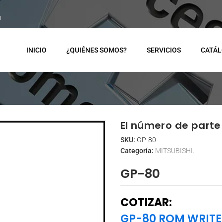
m
INICIO
¿QUIÉNES SOMOS?
SERVICIOS
CATÁ
El número de parte 
SKU:
GP-80
Categoría:
MITSUBISHI.
GP-80
COTIZAR:
GP-80 ROM WRITE