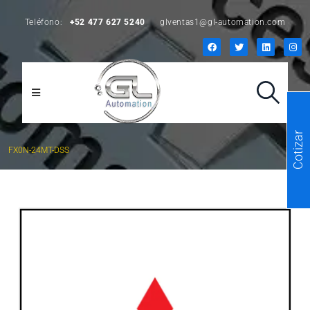
Teléfono:
+52 477 627 5240
glventas1@gl-automation.com
Cotizar
FX0N-24MT-DSS