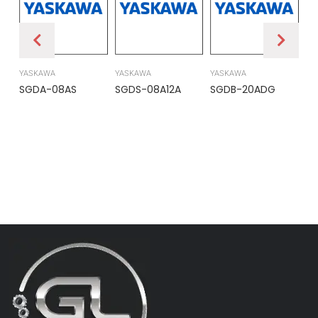
YASKAWA
YASKAWA
YASKAWA
PR
SGDA-08AS
SGDS-08A12A
SGDB-20ADG
DS