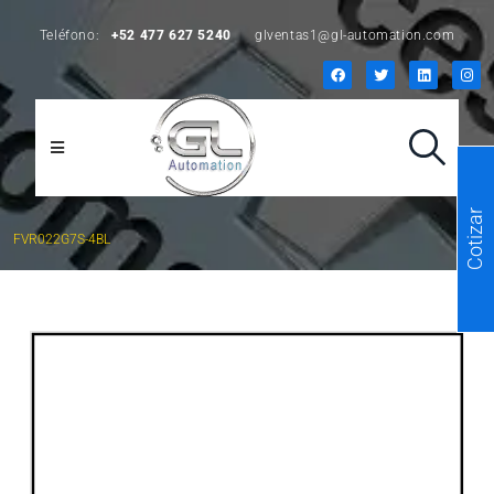
Teléfono:
+52 477 627 5240
glventas1@gl-automation.com
Cotizar
FVR022G7S-4BL