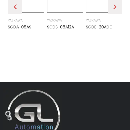
YASKAWA
YASKAWA
YASKAWA
PR
SGDA-08AS
SGDS-08A12A
SGDB-20ADG
DS