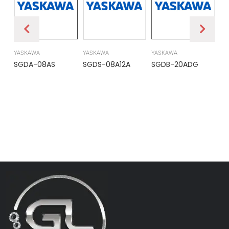
YASKAWA
YASKAWA
YASKAWA
PR
SGDA-08AS
SGDS-08A12A
SGDB-20ADG
DS