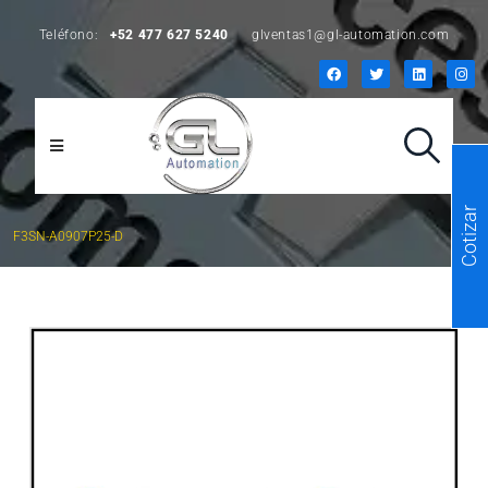
Teléfono:
+52 477 627 5240
glventas1@gl-automation.com
Cotizar
F3SN-A0907P25-D