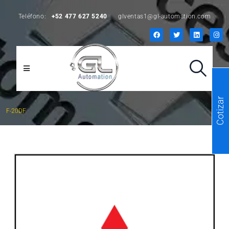
Teléfono:
+52 477 627 5240
glventas1@gl-automation.com
Cotizar
F-20DF