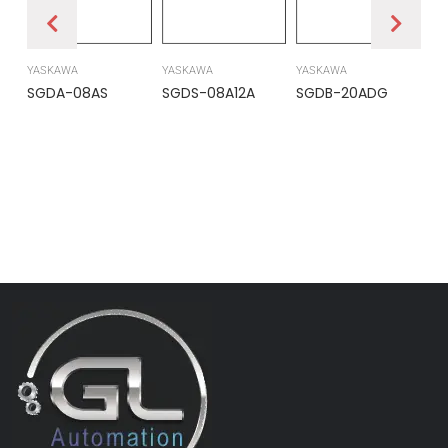
YASKAWA
YASKAWA
YASKAWA
PR
SGDA-08AS
SGDS-08A12A
SGDB-20ADG
DS