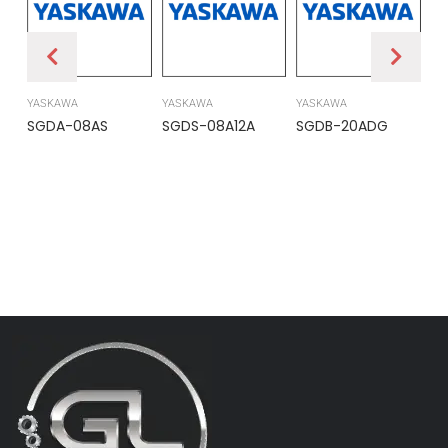
YASKAWA
YASKAWA
YASKAWA
PR
SGDA-08AS
SGDS-08A12A
SGDB-20ADG
DS