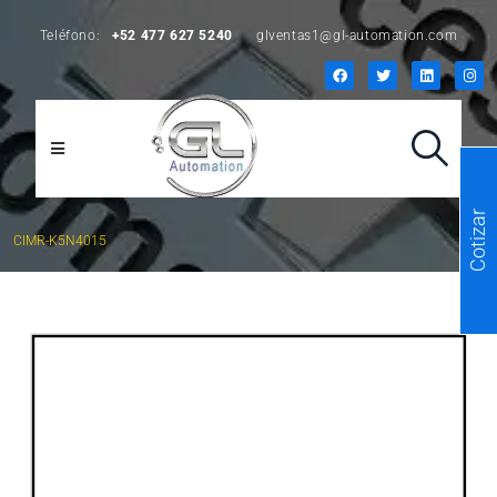
Teléfono:
+52 477 627 5240
glventas1@gl-automation.com
Cotizar
CIMR-K5N4015