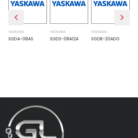
YASKAWA
YASKAWA
YASKAWA
PR
SGDA-08AS
SGDS-08A12A
SGDB-20ADG
DS