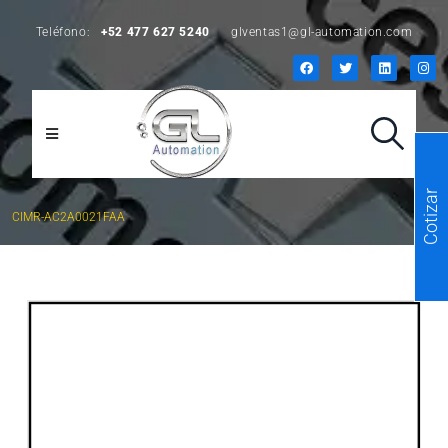
Teléfono:
+52 477 627 5240
glventas1@gl-automation.com
Cotizar
CIMR-AC2A0021FAA