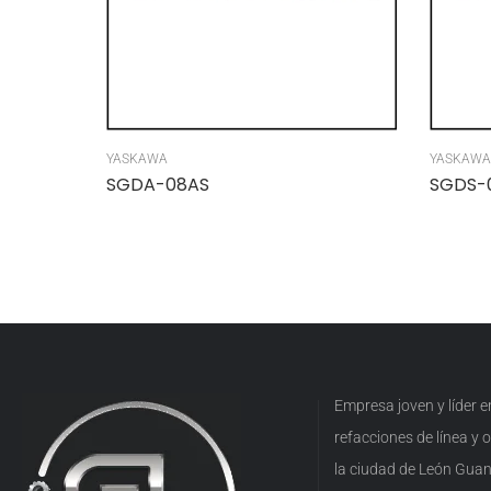
YASKAWA
YASKAWA
SGDA-08AS
SGDS-
Empresa joven y líder 
refacciones de línea y
la ciudad de León Guan