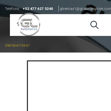
Teléfono:
+52 477 627 5240
glventas1@gl-automation.co
C98130-A1155-A7