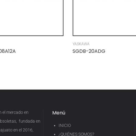
YASKAWA
08A12A
SGDB-20ADG
Menú
en el mercado en
 obsoletas, fundada en
INICIO
ajuato en el 2016,
¿QUIÉNES SOMOS?