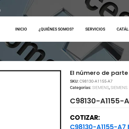
m
INICIO
¿QUIÉNES SOMOS?
SERVICIOS
CATÁ
El número de parte 
SKU:
C98130-A1155-A7
Categorías:
SIEMENS
,
SIEMENS.
C98130-A1155-
COTIZAR:
C98130-A1155-A7