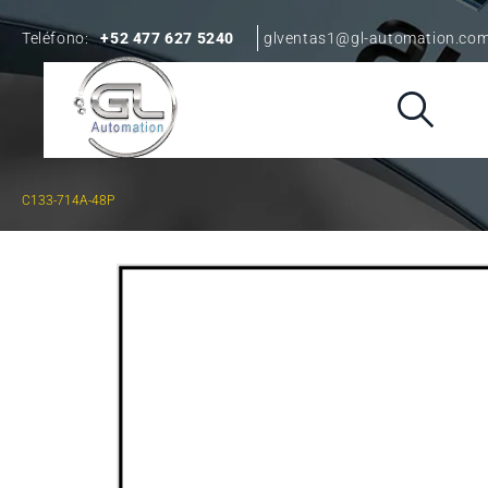
Teléfono:
+52 477 627 5240
glventas1@gl-automation.co
C133-714A-48P