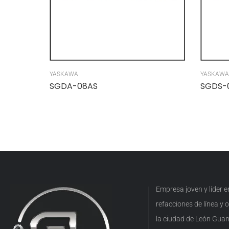
YASKAWA
YASKAWA
SGDA-08AS
SGDS-
Empresa joven y líder 
refacciones de línea y
la ciudad de León Guan