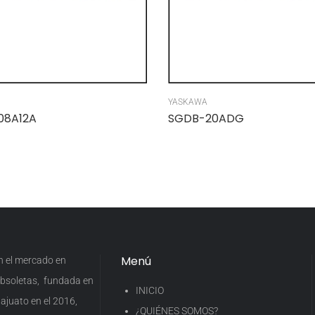
YASKAWA
08A12A
SGDB-20ADG
Menú
en el mercado en
 obsoletas, fundada en
INICIO
ajuato en el 2016,
¿QUIÉNES SOMOS?