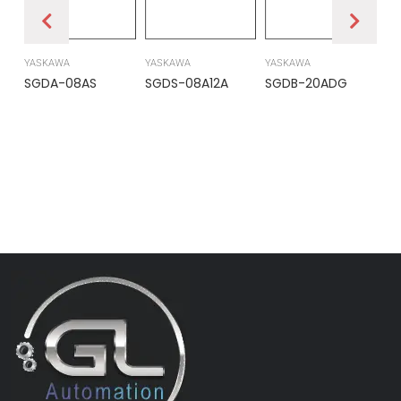
YASKAWA
YASKAWA
YASKAWA
PR
SGDA-08AS
SGDS-08A12A
SGDB-20ADG
DS