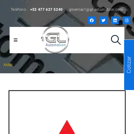
Teléfono:
+52 477 627 5240
glventas1@gl-automation.com
Cotizar
A68B