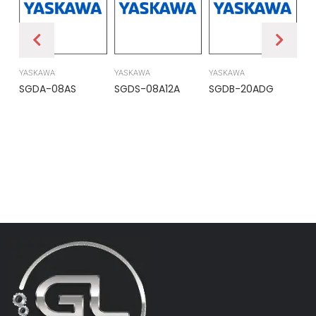
YASKAWA
YASKAWA
YASKAWA
PR
SGDA-08AS
SGDS-08A12A
SGDB-20ADG
DS