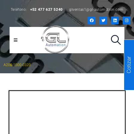
Teléfono:
+52 477 627 5240
glventas1@gl-automation.com
Cotizar
A20B-1000-0320