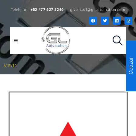
Teléfono:
+52 477 627 5240
glventas1@gl-automation.com
Cotizar
A1SY10