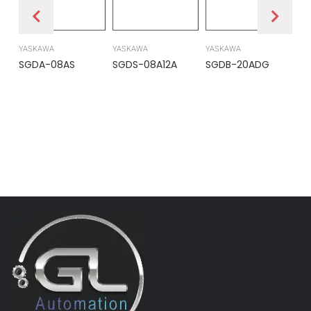
YASKAWA
YASKAWA
YASKAWA
PR
SGDA-08AS
SGDS-08A12A
SGDB-20ADG
DS