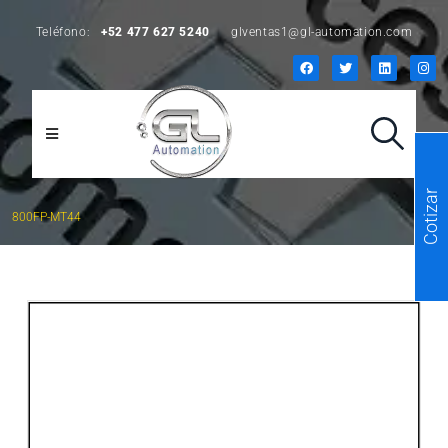
Teléfono:
+52 477 627 5240
glventas1@gl-automation.com
Cotizar
800FP-MT44