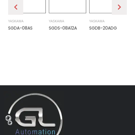
YASKAWA
YASKAWA
YASKAWA
PR
SGDA-08AS
SGDS-08A12A
SGDB-20ADG
DS