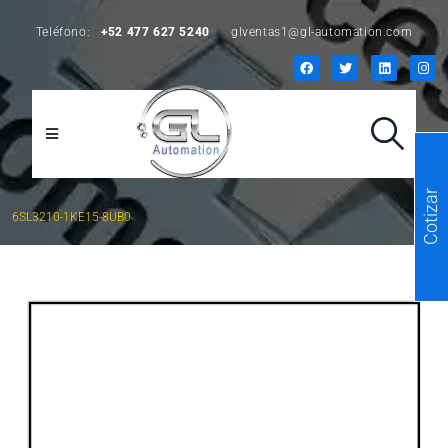
Teléfono:
+52 477 627 5240
glventas1@gl-automation.com
Cotizar
6SL3210-1KE15-8UB0