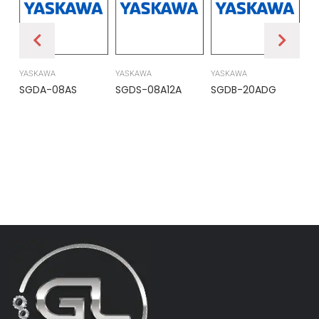
YASKAWA
YASKAWA
YASKAWA
PR
SGDA-08AS
SGDS-08A12A
SGDB-20ADG
DS