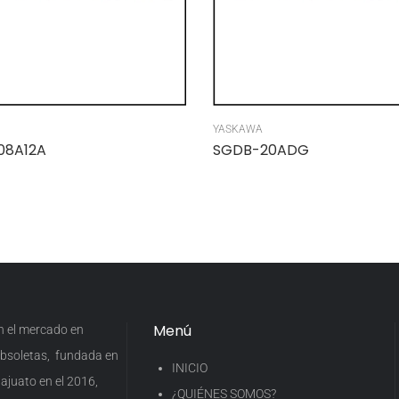
YASKAWA
08A12A
SGDB-20ADG
Menú
en el mercado en
 obsoletas, fundada en
INICIO
ajuato en el 2016,
¿QUIÉNES SOMOS?