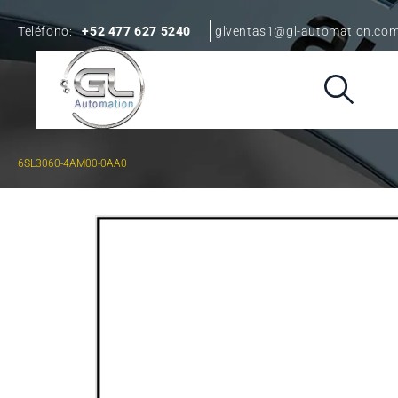
Teléfono:
+52 477 627 5240
glventas1@gl-automation.co
6SL3060-4AM00-0AA0