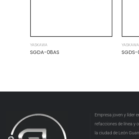
YASKAWA
YASKAWA
SGDA-08AS
SGDS-
Empresa joven y líder 
refacciones de línea y
la ciudad de León Guan