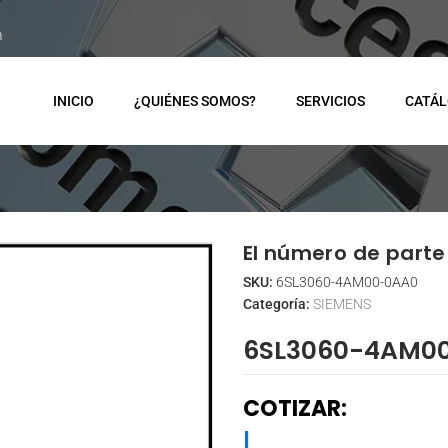
m
INICIO
¿QUIÉNES SOMOS?
SERVICIOS
CATÁ
El número de parte 
SKU:
6SL3060-4AM00-0AA0
Categoría:
SIEMENS
6SL3060-4AM0
COTIZAR:
|